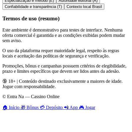
Especialização e método (E)
Autoridade editorial (A)
Confiabilidade e transparência (T)
Contexto local Brasil
Termos de uso (resumo)
Este ambiente é demonstrativo para testes de interface. Nenhuma
oferta comercial é garantida e as condições exibidas podem mudar
sem aviso.
O uso da plataforma requer maioridade legal, respeito às regras
locais e aceitação das políticas de segurança e verificação.
Promoções, bônus e campanhas possuem critérios de elegibilidade,
prazo e limites específicos que devem ser lidos antes da adesão.
🔞 18+ | Conteúdo destinado exclusivamente a maiores de idade.
Jogue com responsabilidade.
© Entra Na — Cassino Online
🏠
Início
🎁
Bônus
💳
Depósito
📲
App
🎮
Jogar