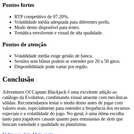
Pontos fortes
RTP competitivo de 97.20%.
Volatilidade média adequada para diferentes perfis.
Modo demo disponível para testes.
Temática envolvente e visual de alta qualidade.
Pontos de atenção
Volatilidade média exige gestão de banca.
Sessões sem bônus podem se estender por 20 a 50 giros.
Disponibilidade pode variar por região.
Conclusão
Adventures Of Captain Blackjack é uma excelente adição ao
catálogo da Evolution, combinando visual atraente com mecânicas
sólidas. Recomendamos testar o modo demo antes de jogar com
valores reais, especialmente para entender a frequência dos recursos
especiais e a volatilidade do jogo. No geral, é uma ótima escolha
tanto para jogadores casuais quanto para entusiastas de slots que
buscam variedade e qualidade na plataforma.