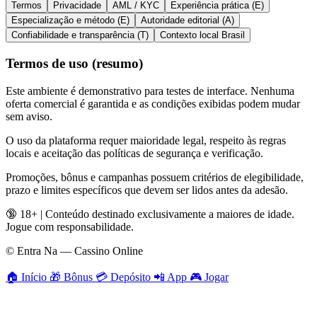
Termos
Privacidade
AML / KYC
Experiência prática (E)
Especialização e método (E)
Autoridade editorial (A)
Confiabilidade e transparência (T)
Contexto local Brasil
Termos de uso (resumo)
Este ambiente é demonstrativo para testes de interface. Nenhuma
oferta comercial é garantida e as condições exibidas podem mudar
sem aviso.
O uso da plataforma requer maioridade legal, respeito às regras
locais e aceitação das políticas de segurança e verificação.
Promoções, bônus e campanhas possuem critérios de elegibilidade,
prazo e limites específicos que devem ser lidos antes da adesão.
🔞 18+ | Conteúdo destinado exclusivamente a maiores de idade.
Jogue com responsabilidade.
© Entra Na — Cassino Online
🏠
Início
🎁
Bônus
💳
Depósito
📲
App
🎮
Jogar