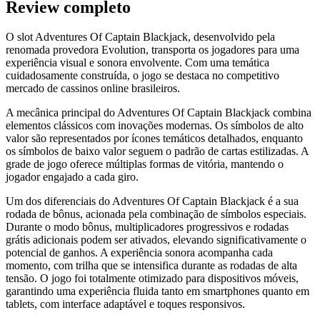
Review completo
O slot Adventures Of Captain Blackjack, desenvolvido pela
renomada provedora Evolution, transporta os jogadores para uma
experiência visual e sonora envolvente. Com uma temática
cuidadosamente construída, o jogo se destaca no competitivo
mercado de cassinos online brasileiros.
A mecânica principal do Adventures Of Captain Blackjack combina
elementos clássicos com inovações modernas. Os símbolos de alto
valor são representados por ícones temáticos detalhados, enquanto
os símbolos de baixo valor seguem o padrão de cartas estilizadas. A
grade de jogo oferece múltiplas formas de vitória, mantendo o
jogador engajado a cada giro.
Um dos diferenciais do Adventures Of Captain Blackjack é a sua
rodada de bônus, acionada pela combinação de símbolos especiais.
Durante o modo bônus, multiplicadores progressivos e rodadas
grátis adicionais podem ser ativados, elevando significativamente o
potencial de ganhos. A experiência sonora acompanha cada
momento, com trilha que se intensifica durante as rodadas de alta
tensão. O jogo foi totalmente otimizado para dispositivos móveis,
garantindo uma experiência fluida tanto em smartphones quanto em
tablets, com interface adaptável e toques responsivos.