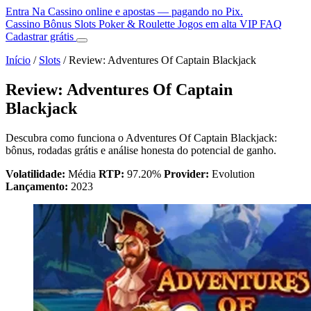
Entra Na
Cassino online e apostas — pagando no Pix.
Cassino
Bônus
Slots
Poker & Roulette
Jogos em alta
VIP
FAQ
Cadastrar grátis
Início
/
Slots
/
Review: Adventures Of Captain Blackjack
Review: Adventures Of Captain
Blackjack
Descubra como funciona o Adventures Of Captain Blackjack:
bônus, rodadas grátis e análise honesta do potencial de ganho.
Volatilidade:
Média
RTP:
97.20%
Provider:
Evolution
Lançamento:
2023