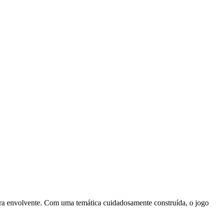
ora envolvente. Com uma temática cuidadosamente construída, o jogo