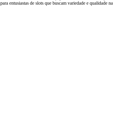
 para entusiastas de slots que buscam variedade e qualidade na