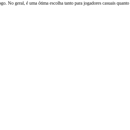
 jogo. No geral, é uma ótima escolha tanto para jogadores casuais quanto