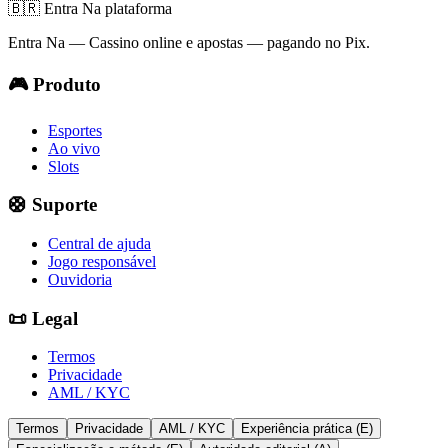
🇧🇷 Entra Na plataforma
Entra Na — Cassino online e apostas — pagando no Pix.
🎮
Produto
Esportes
Ao vivo
Slots
🛟
Suporte
Central de ajuda
Jogo responsável
Ouvidoria
📜
Legal
Termos
Privacidade
AML / KYC
Termos
Privacidade
AML / KYC
Experiência prática (E)