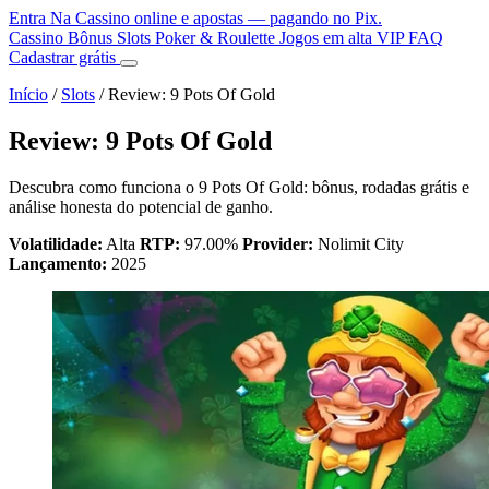
Entra Na
Cassino online e apostas — pagando no Pix.
Cassino
Bônus
Slots
Poker & Roulette
Jogos em alta
VIP
FAQ
Cadastrar grátis
Início
/
Slots
/
Review: 9 Pots Of Gold
Review: 9 Pots Of Gold
Descubra como funciona o 9 Pots Of Gold: bônus, rodadas grátis e
análise honesta do potencial de ganho.
Volatilidade:
Alta
RTP:
97.00%
Provider:
Nolimit City
Lançamento:
2025