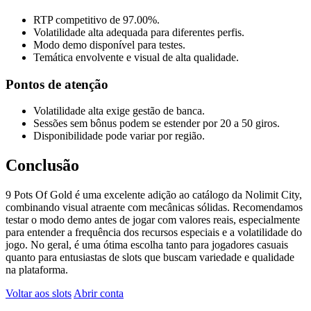
RTP competitivo de 97.00%.
Volatilidade alta adequada para diferentes perfis.
Modo demo disponível para testes.
Temática envolvente e visual de alta qualidade.
Pontos de atenção
Volatilidade alta exige gestão de banca.
Sessões sem bônus podem se estender por 20 a 50 giros.
Disponibilidade pode variar por região.
Conclusão
9 Pots Of Gold é uma excelente adição ao catálogo da Nolimit City,
combinando visual atraente com mecânicas sólidas. Recomendamos
testar o modo demo antes de jogar com valores reais, especialmente
para entender a frequência dos recursos especiais e a volatilidade do
jogo. No geral, é uma ótima escolha tanto para jogadores casuais
quanto para entusiastas de slots que buscam variedade e qualidade
na plataforma.
Voltar aos slots
Abrir conta