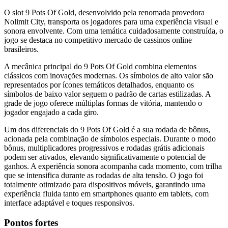
O slot 9 Pots Of Gold, desenvolvido pela renomada provedora
Nolimit City, transporta os jogadores para uma experiência visual e
sonora envolvente. Com uma temática cuidadosamente construída, o
jogo se destaca no competitivo mercado de cassinos online
brasileiros.
A mecânica principal do 9 Pots Of Gold combina elementos
clássicos com inovações modernas. Os símbolos de alto valor são
representados por ícones temáticos detalhados, enquanto os
símbolos de baixo valor seguem o padrão de cartas estilizadas. A
grade de jogo oferece múltiplas formas de vitória, mantendo o
jogador engajado a cada giro.
Um dos diferenciais do 9 Pots Of Gold é a sua rodada de bônus,
acionada pela combinação de símbolos especiais. Durante o modo
bônus, multiplicadores progressivos e rodadas grátis adicionais
podem ser ativados, elevando significativamente o potencial de
ganhos. A experiência sonora acompanha cada momento, com trilha
que se intensifica durante as rodadas de alta tensão. O jogo foi
totalmente otimizado para dispositivos móveis, garantindo uma
experiência fluida tanto em smartphones quanto em tablets, com
interface adaptável e toques responsivos.
Pontos fortes