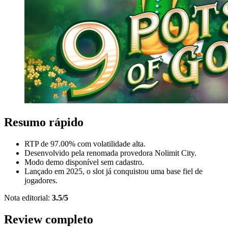
Resumo rápido
RTP de 97.00% com volatilidade alta.
Desenvolvido pela renomada provedora Nolimit City.
Modo demo disponível sem cadastro.
Lançado em 2025, o slot já conquistou uma base fiel de
jogadores.
Nota editorial:
3.5/5
Review completo