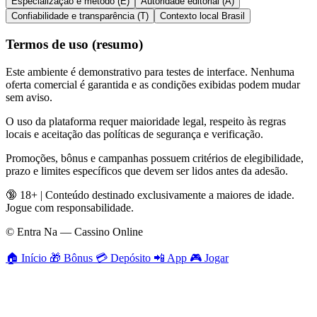
Especialização e método (E)
Autoridade editorial (A)
Confiabilidade e transparência (T)
Contexto local Brasil
Termos de uso (resumo)
Este ambiente é demonstrativo para testes de interface. Nenhuma
oferta comercial é garantida e as condições exibidas podem mudar
sem aviso.
O uso da plataforma requer maioridade legal, respeito às regras
locais e aceitação das políticas de segurança e verificação.
Promoções, bônus e campanhas possuem critérios de elegibilidade,
prazo e limites específicos que devem ser lidos antes da adesão.
🔞 18+ | Conteúdo destinado exclusivamente a maiores de idade.
Jogue com responsabilidade.
© Entra Na — Cassino Online
🏠
Início
🎁
Bônus
💳
Depósito
📲
App
🎮
Jogar