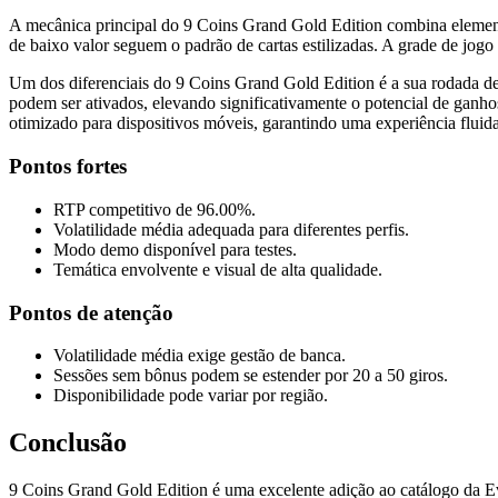
A mecânica principal do 9 Coins Grand Gold Edition combina elemento
de baixo valor seguem o padrão de cartas estilizadas. A grade de jogo
Um dos diferenciais do 9 Coins Grand Gold Edition é a sua rodada de
podem ser ativados, elevando significativamente o potencial de ganho
otimizado para dispositivos móveis, garantindo uma experiência fluid
Pontos fortes
RTP competitivo de 96.00%.
Volatilidade média adequada para diferentes perfis.
Modo demo disponível para testes.
Temática envolvente e visual de alta qualidade.
Pontos de atenção
Volatilidade média exige gestão de banca.
Sessões sem bônus podem se estender por 20 a 50 giros.
Disponibilidade pode variar por região.
Conclusão
9 Coins Grand Gold Edition é uma excelente adição ao catálogo da E