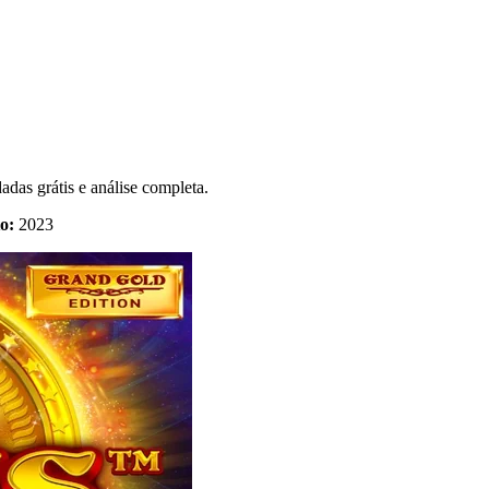
adas grátis e análise completa.
o:
2023