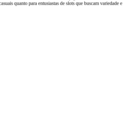
 casuais quanto para entusiastas de slots que buscam variedade e