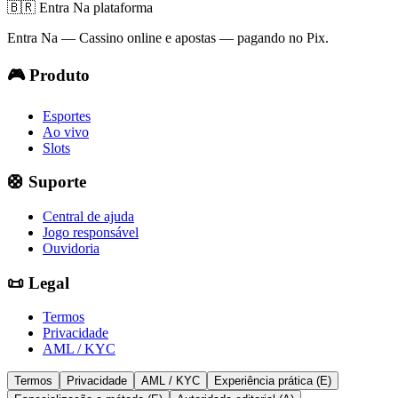
🇧🇷 Entra Na plataforma
Entra Na — Cassino online e apostas — pagando no Pix.
🎮
Produto
Esportes
Ao vivo
Slots
🛟
Suporte
Central de ajuda
Jogo responsável
Ouvidoria
📜
Legal
Termos
Privacidade
AML / KYC
Termos
Privacidade
AML / KYC
Experiência prática (E)