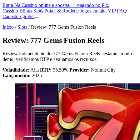
Entra Na
Cassino online e apostas — pagando no Pix.
Cassino
Bônus
Slots
Poker & Roulette
Jogos em alta
VIP
FAQ
Cadastrar grátis
Início
/
Slots
/
Review: 777 Gems Fusion Reels
Review: 777 Gems Fusion Reels
Review independente do 777 Gems Fusion Reels: testamos modo
demo, verificamos RTP e avaliamos os recursos.
Volatilidade:
Alta
RTP:
95.50%
Provider:
Nolimit City
Lançamento:
2025