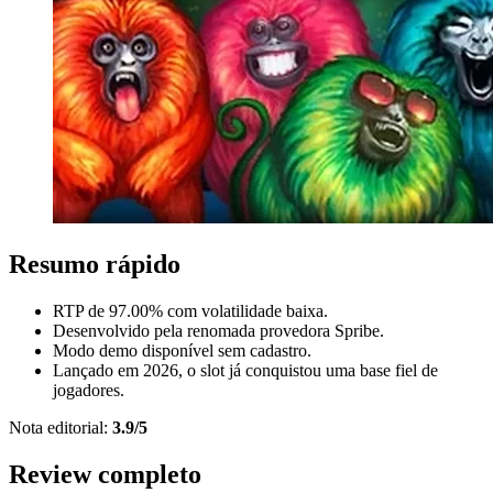
Resumo rápido
RTP de 97.00% com volatilidade baixa.
Desenvolvido pela renomada provedora Spribe.
Modo demo disponível sem cadastro.
Lançado em 2026, o slot já conquistou uma base fiel de
jogadores.
Nota editorial:
3.9/5
Review completo