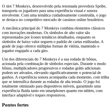
O slot 7 Monkeys, desenvolvido pela renomada provedora Spribe,
transporta os jogadores para uma experiência visual e sonora
envolvente. Com uma temática cuidadosamente construída, o jogo
se destaca no competitivo mercado de cassinos online brasileiros.
A mecânica principal do 7 Monkeys combina elementos clássicos
com inovações modernas. Os símbolos de alto valor são
representados por ícones temáticos detalhados, enquanto os
símbolos de baixo valor seguem o padrão de cartas estilizadas. A
grade de jogo oferece múltiplas formas de vitória, mantendo o
jogador engajado a cada giro.
Um dos diferenciais do 7 Monkeys é a sua rodada de bônus,
acionada pela combinação de símbolos especiais. Durante o modo
bônus, multiplicadores progressivos e rodadas grátis adicionais
podem ser ativados, elevando significativamente o potencial de
ganhos. A experiência sonora acompanha cada momento, com trilha
que se intensifica durante as rodadas de alta tensão. O jogo foi
totalmente otimizado para dispositivos móveis, garantindo uma
experiência fluida tanto em smartphones quanto em tablets, com
interface adaptável e toques responsivos.
Pontos fortes