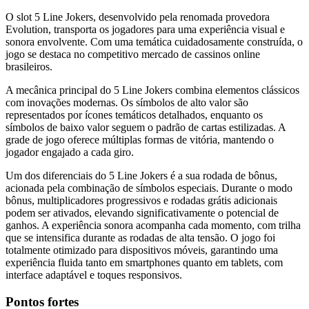
O slot 5 Line Jokers, desenvolvido pela renomada provedora
Evolution, transporta os jogadores para uma experiência visual e
sonora envolvente. Com uma temática cuidadosamente construída, o
jogo se destaca no competitivo mercado de cassinos online
brasileiros.
A mecânica principal do 5 Line Jokers combina elementos clássicos
com inovações modernas. Os símbolos de alto valor são
representados por ícones temáticos detalhados, enquanto os
símbolos de baixo valor seguem o padrão de cartas estilizadas. A
grade de jogo oferece múltiplas formas de vitória, mantendo o
jogador engajado a cada giro.
Um dos diferenciais do 5 Line Jokers é a sua rodada de bônus,
acionada pela combinação de símbolos especiais. Durante o modo
bônus, multiplicadores progressivos e rodadas grátis adicionais
podem ser ativados, elevando significativamente o potencial de
ganhos. A experiência sonora acompanha cada momento, com trilha
que se intensifica durante as rodadas de alta tensão. O jogo foi
totalmente otimizado para dispositivos móveis, garantindo uma
experiência fluida tanto em smartphones quanto em tablets, com
interface adaptável e toques responsivos.
Pontos fortes