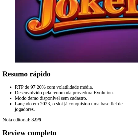
Resumo rápido
RTP de 97.20% com volatilidade média.
Desenvolvido pela renomada provedora Evolution.
Modo demo disponível sem cadastro.
Lançado em 2023, o slot já conquistou uma base fiel de
jogadores.
Nota editorial:
3.9/5
Review completo