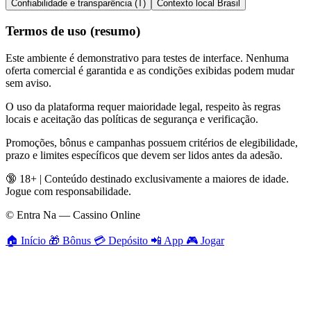
Confiabilidade e transparência (T)
Contexto local Brasil
Termos de uso (resumo)
Este ambiente é demonstrativo para testes de interface. Nenhuma
oferta comercial é garantida e as condições exibidas podem mudar
sem aviso.
O uso da plataforma requer maioridade legal, respeito às regras
locais e aceitação das políticas de segurança e verificação.
Promoções, bônus e campanhas possuem critérios de elegibilidade,
prazo e limites específicos que devem ser lidos antes da adesão.
🔞 18+ | Conteúdo destinado exclusivamente a maiores de idade.
Jogue com responsabilidade.
© Entra Na — Cassino Online
🏠
Início
🎁
Bônus
💳
Depósito
📲
App
🎮
Jogar