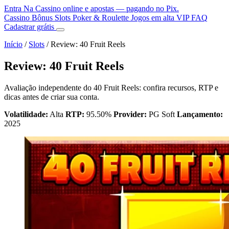
Entra Na
Cassino online e apostas — pagando no Pix.
Cassino
Bônus
Slots
Poker & Roulette
Jogos em alta
VIP
FAQ
Cadastrar grátis
Início
/
Slots
/
Review: 40 Fruit Reels
Review: 40 Fruit Reels
Avaliação independente do 40 Fruit Reels: confira recursos, RTP e
dicas antes de criar sua conta.
Volatilidade:
Alta
RTP:
95.50%
Provider:
PG Soft
Lançamento:
2025