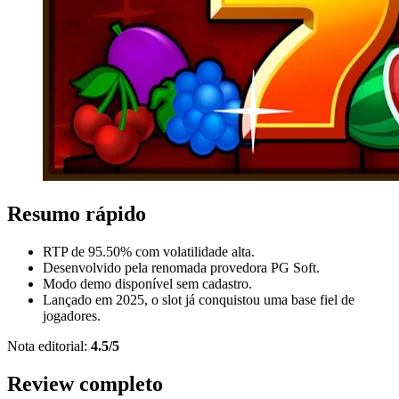
Resumo rápido
RTP de 95.50% com volatilidade alta.
Desenvolvido pela renomada provedora PG Soft.
Modo demo disponível sem cadastro.
Lançado em 2025, o slot já conquistou uma base fiel de
jogadores.
Nota editorial:
4.5/5
Review completo