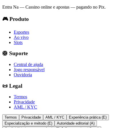
Entra Na — Cassino online e apostas — pagando no Pix.
🎮
Produto
Esportes
Ao vivo
Slots
🛟
Suporte
Central de ajuda
Jogo responsável
Ouvidoria
📜
Legal
Termos
Privacidade
AML / KYC
Termos
Privacidade
AML / KYC
Experiência prática (E)
Especialização e método (E)
Autoridade editorial (A)