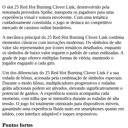
O slot 25 Red Hot Burning Clover Link, desenvolvido pela
renomada provedora Spribe, transporta os jogadores para uma
experiência visual e sonora envolvente. Com uma temática
cuidadosamente construída, o jogo se destaca no competitivo
mercado de cassinos online brasileiros.
A mecânica principal do 25 Red Hot Burning Clover Link combina
elementos clássicos com inovações modernas. Os símbolos de alto
valor são representados por ícones temáticos detalhados, enquanto
os símbolos de baixo valor seguem o padrão de cartas estilizadas. A
grade de jogo oferece múltiplas formas de vitória, mantendo o
jogador engajado a cada giro.
Um dos diferenciais do 25 Red Hot Burning Clover Link é a sua
rodada de bônus, acionada pela combinação de símbolos especiais.
Durante o modo bônus, multiplicadores progressivos e rodadas
grátis adicionais podem ser ativados, elevando significativamente o
potencial de ganhos. A experiência sonora acompanha cada
momento, com trilha que se intensifica durante as rodadas de alta
tensão. O jogo foi totalmente otimizado para dispositivos móveis,
garantindo uma experiência fluida tanto em smartphones quanto em
tablets, com interface adaptável e toques responsivos.
Pontos fortes