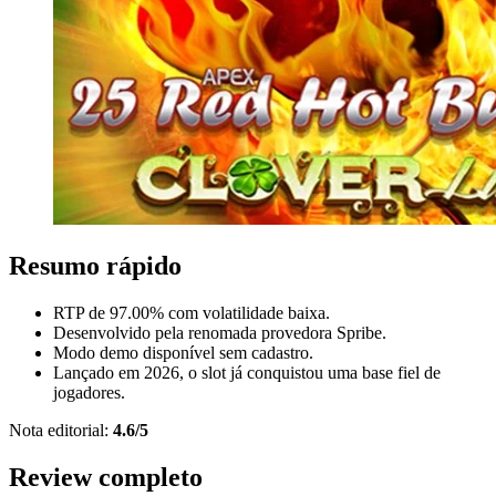
Resumo rápido
RTP de 97.00% com volatilidade baixa.
Desenvolvido pela renomada provedora Spribe.
Modo demo disponível sem cadastro.
Lançado em 2026, o slot já conquistou uma base fiel de
jogadores.
Nota editorial:
4.6/5
Review completo