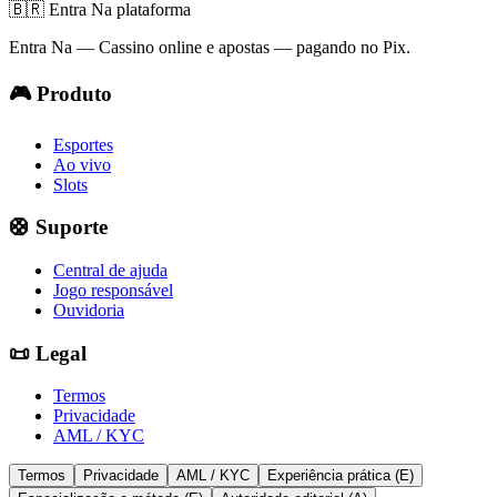
🇧🇷 Entra Na plataforma
Entra Na — Cassino online e apostas — pagando no Pix.
🎮
Produto
Esportes
Ao vivo
Slots
🛟
Suporte
Central de ajuda
Jogo responsável
Ouvidoria
📜
Legal
Termos
Privacidade
AML / KYC
Termos
Privacidade
AML / KYC
Experiência prática (E)