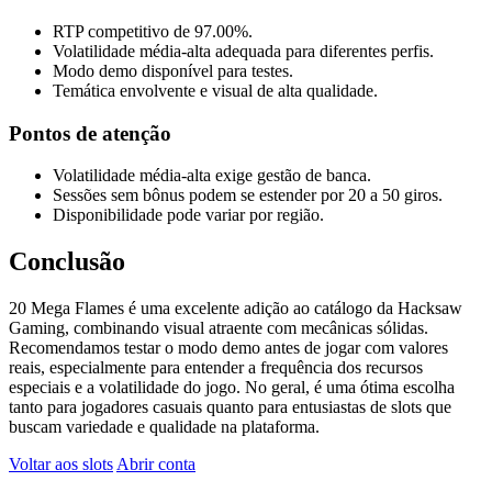
RTP competitivo de 97.00%.
Volatilidade média-alta adequada para diferentes perfis.
Modo demo disponível para testes.
Temática envolvente e visual de alta qualidade.
Pontos de atenção
Volatilidade média-alta exige gestão de banca.
Sessões sem bônus podem se estender por 20 a 50 giros.
Disponibilidade pode variar por região.
Conclusão
20 Mega Flames é uma excelente adição ao catálogo da Hacksaw
Gaming, combinando visual atraente com mecânicas sólidas.
Recomendamos testar o modo demo antes de jogar com valores
reais, especialmente para entender a frequência dos recursos
especiais e a volatilidade do jogo. No geral, é uma ótima escolha
tanto para jogadores casuais quanto para entusiastas de slots que
buscam variedade e qualidade na plataforma.
Voltar aos slots
Abrir conta