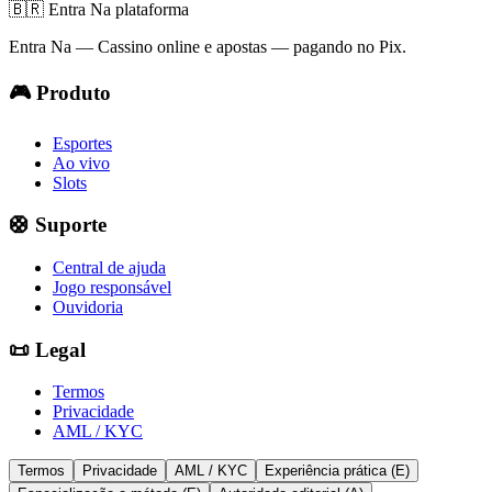
🇧🇷 Entra Na plataforma
Entra Na — Cassino online e apostas — pagando no Pix.
🎮
Produto
Esportes
Ao vivo
Slots
🛟
Suporte
Central de ajuda
Jogo responsável
Ouvidoria
📜
Legal
Termos
Privacidade
AML / KYC
Termos
Privacidade
AML / KYC
Experiência prática (E)