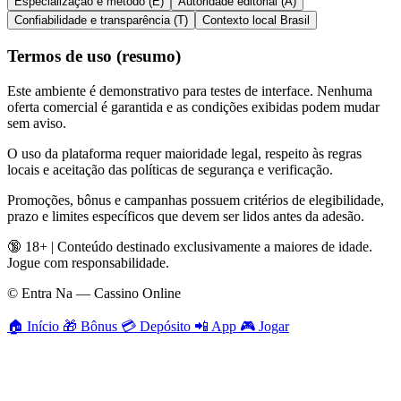
Especialização e método (E)
Autoridade editorial (A)
Confiabilidade e transparência (T)
Contexto local Brasil
Termos de uso (resumo)
Este ambiente é demonstrativo para testes de interface. Nenhuma
oferta comercial é garantida e as condições exibidas podem mudar
sem aviso.
O uso da plataforma requer maioridade legal, respeito às regras
locais e aceitação das políticas de segurança e verificação.
Promoções, bônus e campanhas possuem critérios de elegibilidade,
prazo e limites específicos que devem ser lidos antes da adesão.
🔞 18+ | Conteúdo destinado exclusivamente a maiores de idade.
Jogue com responsabilidade.
© Entra Na — Cassino Online
🏠
Início
🎁
Bônus
💳
Depósito
📲
App
🎮
Jogar