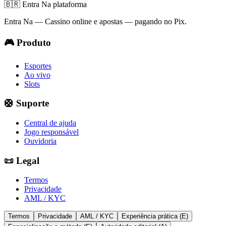
🇧🇷 Entra Na plataforma
Entra Na — Cassino online e apostas — pagando no Pix.
🎮
Produto
Esportes
Ao vivo
Slots
🛟
Suporte
Central de ajuda
Jogo responsável
Ouvidoria
📜
Legal
Termos
Privacidade
AML / KYC
Termos
Privacidade
AML / KYC
Experiência prática (E)