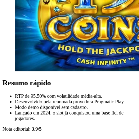
Resumo rápido
RTP de 95.50% com volatilidade média-alta.
Desenvolvido pela renomada provedora Pragmatic Play.
Modo demo disponível sem cadastro.
Lançado em 2024, o slot já conquistou uma base fiel de
jogadores.
Nota editorial:
3.9/5