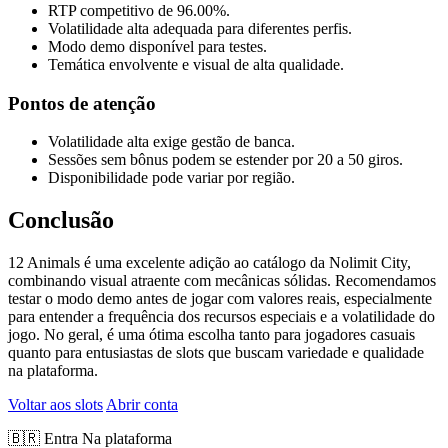
RTP competitivo de 96.00%.
Volatilidade alta adequada para diferentes perfis.
Modo demo disponível para testes.
Temática envolvente e visual de alta qualidade.
Pontos de atenção
Volatilidade alta exige gestão de banca.
Sessões sem bônus podem se estender por 20 a 50 giros.
Disponibilidade pode variar por região.
Conclusão
12 Animals é uma excelente adição ao catálogo da Nolimit City,
combinando visual atraente com mecânicas sólidas. Recomendamos
testar o modo demo antes de jogar com valores reais, especialmente
para entender a frequência dos recursos especiais e a volatilidade do
jogo. No geral, é uma ótima escolha tanto para jogadores casuais
quanto para entusiastas de slots que buscam variedade e qualidade
na plataforma.
Voltar aos slots
Abrir conta
🇧🇷 Entra Na plataforma