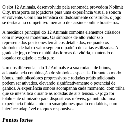
O slot 12 Animals, desenvolvido pela renomada provedora Nolimit
City, transporta os jogadores para uma experiência visual e sonora
envolvente. Com uma temática cuidadosamente construída, o jogo
se destaca no competitivo mercado de cassinos online brasileiros.
A mecânica principal do 12 Animals combina elementos clássicos
com inovações modernas. Os símbolos de alto valor são
representados por ícones temáticos detalhados, enquanto os
símbolos de baixo valor seguem o padrão de cartas estilizadas. A
grade de jogo oferece múltiplas formas de vitória, mantendo o
jogador engajado a cada giro.
Um dos diferenciais do 12 Animals é a sua rodada de bônus,
acionada pela combinação de símbolos especiais. Durante o modo
bônus, multiplicadores progressivos e rodadas grátis adicionais
podem ser ativados, elevando significativamente o potencial de
ganhos. A experiência sonora acompanha cada momento, com trilha
que se intensifica durante as rodadas de alta tensão. O jogo foi
totalmente otimizado para dispositivos móveis, garantindo uma
experiência fluida tanto em smartphones quanto em tablets, com
interface adaptável e toques responsivos.
Pontos fortes