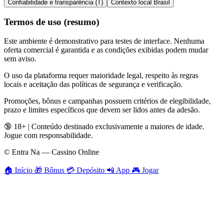
Confiabilidade e transparência (T)
Contexto local Brasil
Termos de uso (resumo)
Este ambiente é demonstrativo para testes de interface. Nenhuma
oferta comercial é garantida e as condições exibidas podem mudar
sem aviso.
O uso da plataforma requer maioridade legal, respeito às regras
locais e aceitação das políticas de segurança e verificação.
Promoções, bônus e campanhas possuem critérios de elegibilidade,
prazo e limites específicos que devem ser lidos antes da adesão.
🔞 18+ | Conteúdo destinado exclusivamente a maiores de idade.
Jogue com responsabilidade.
© Entra Na — Cassino Online
🏠
Início
🎁
Bônus
💳
Depósito
📲
App
🎮
Jogar