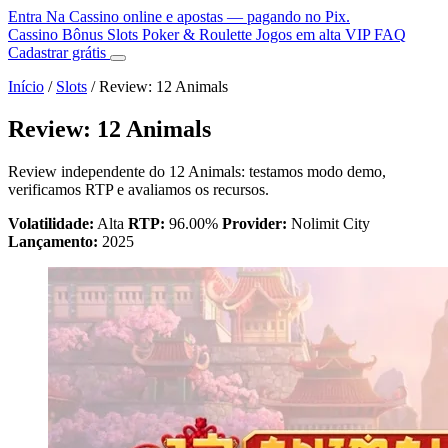
Entra Na
Cassino online e apostas — pagando no Pix.
Cassino
Bônus
Slots
Poker & Roulette
Jogos em alta
VIP
FAQ
Cadastrar grátis
Início
/
Slots
/
Review: 12 Animals
Review: 12 Animals
Review independente do 12 Animals: testamos modo demo,
verificamos RTP e avaliamos os recursos.
Volatilidade:
Alta
RTP:
96.00%
Provider:
Nolimit City
Lançamento:
2025