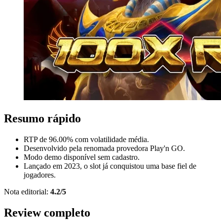
Resumo rápido
RTP de 96.00% com volatilidade média.
Desenvolvido pela renomada provedora Play'n GO.
Modo demo disponível sem cadastro.
Lançado em 2023, o slot já conquistou uma base fiel de
jogadores.
Nota editorial:
4.2/5
Review completo