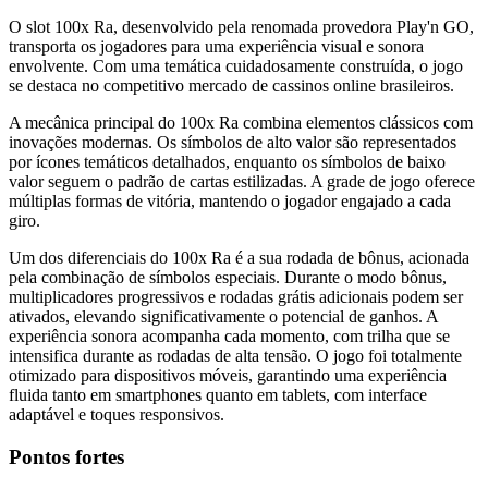
O slot 100x Ra, desenvolvido pela renomada provedora Play'n GO,
transporta os jogadores para uma experiência visual e sonora
envolvente. Com uma temática cuidadosamente construída, o jogo
se destaca no competitivo mercado de cassinos online brasileiros.
A mecânica principal do 100x Ra combina elementos clássicos com
inovações modernas. Os símbolos de alto valor são representados
por ícones temáticos detalhados, enquanto os símbolos de baixo
valor seguem o padrão de cartas estilizadas. A grade de jogo oferece
múltiplas formas de vitória, mantendo o jogador engajado a cada
giro.
Um dos diferenciais do 100x Ra é a sua rodada de bônus, acionada
pela combinação de símbolos especiais. Durante o modo bônus,
multiplicadores progressivos e rodadas grátis adicionais podem ser
ativados, elevando significativamente o potencial de ganhos. A
experiência sonora acompanha cada momento, com trilha que se
intensifica durante as rodadas de alta tensão. O jogo foi totalmente
otimizado para dispositivos móveis, garantindo uma experiência
fluida tanto em smartphones quanto em tablets, com interface
adaptável e toques responsivos.
Pontos fortes