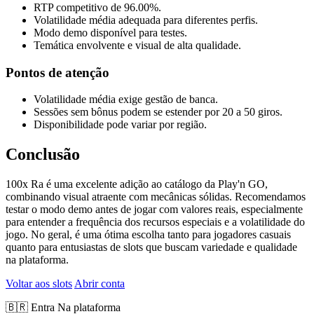
RTP competitivo de 96.00%.
Volatilidade média adequada para diferentes perfis.
Modo demo disponível para testes.
Temática envolvente e visual de alta qualidade.
Pontos de atenção
Volatilidade média exige gestão de banca.
Sessões sem bônus podem se estender por 20 a 50 giros.
Disponibilidade pode variar por região.
Conclusão
100x Ra é uma excelente adição ao catálogo da Play'n GO,
combinando visual atraente com mecânicas sólidas. Recomendamos
testar o modo demo antes de jogar com valores reais, especialmente
para entender a frequência dos recursos especiais e a volatilidade do
jogo. No geral, é uma ótima escolha tanto para jogadores casuais
quanto para entusiastas de slots que buscam variedade e qualidade
na plataforma.
Voltar aos slots
Abrir conta
🇧🇷 Entra Na plataforma