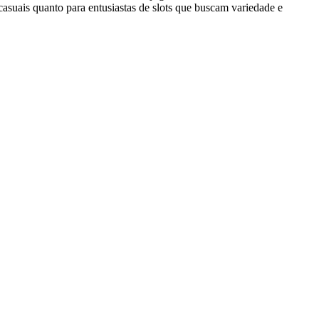
 casuais quanto para entusiastas de slots que buscam variedade e