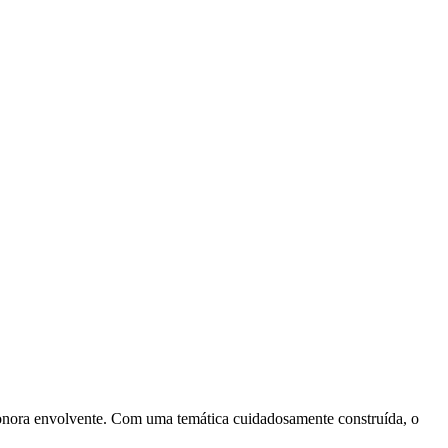
sonora envolvente. Com uma temática cuidadosamente construída, o