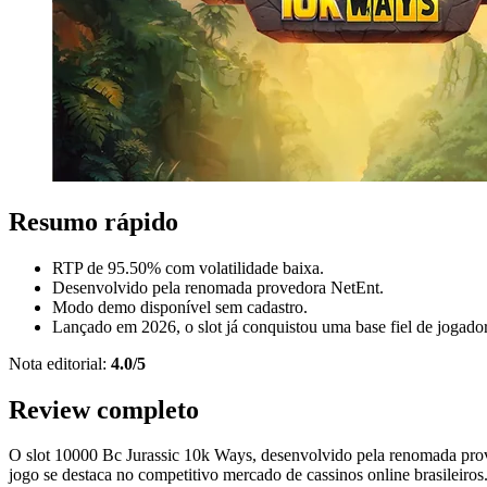
Resumo rápido
RTP de 95.50% com volatilidade baixa.
Desenvolvido pela renomada provedora NetEnt.
Modo demo disponível sem cadastro.
Lançado em 2026, o slot já conquistou uma base fiel de jogador
Nota editorial:
4.0/5
Review completo
O slot 10000 Bc Jurassic 10k Ways, desenvolvido pela renomada prov
jogo se destaca no competitivo mercado de cassinos online brasileiros