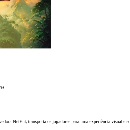
es.
edora NetEnt, transporta os jogadores para uma experiência visual e 
.