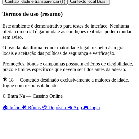
Confiabilidade e transparência (T)
Contexto local Brasil
Termos de uso (resumo)
Este ambiente é demonstrativo para testes de interface. Nenhuma
oferta comercial é garantida e as condições exibidas podem mudar
sem aviso.
O uso da plataforma requer maioridade legal, respeito às regras
locais e aceitação das políticas de segurança e verificação.
Promoções, bônus e campanhas possuem critérios de elegibilidade,
prazo e limites específicos que devem ser lidos antes da adesão.
🔞 18+ | Conteúdo destinado exclusivamente a maiores de idade.
Jogue com responsabilidade.
© Entra Na — Cassino Online
🏠
Início
🎁
Bônus
💳
Depósito
📲
App
🎮
Jogar