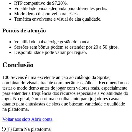
RTP competitivo de 97.20%.
Volatilidade baixa adequada para diferentes perfis.
Modo demo disponível para testes.
Temática envolvente e visual de alta qualidade.
Pontos de atenção
Volatilidade baixa exige gestão de banca.
Sessões sem bônus podem se estender por 20 a 50 giros.
Disponibilidade pode variar por região.
Conclusão
100 Sevens é uma excelente adição ao catálogo da Spribe,
combinando visual atraente com mecânicas sólidas. Recomendamos
testar o modo demo antes de jogar com valores reais, especialmente
para entender a frequência dos recursos especiais e a volatilidade do
jogo. No geral, é uma ótima escolha tanto para jogadores casuais
quanto para entusiastas de slots que buscam variedade e qualidade
na plataforma.
Voltar aos slots
Abrir conta
🇧🇷 Entra Na plataforma