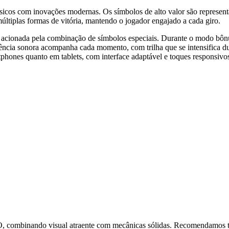
icos com inovações modernas. Os símbolos de alto valor são representa
múltiplas formas de vitória, mantendo o jogador engajado a cada giro.
acionada pela combinação de símbolos especiais. Durante o modo bônus,
ência sonora acompanha cada momento, com trilha que se intensifica dur
tphones quanto em tablets, com interface adaptável e toques responsivo
, combinando visual atraente com mecânicas sólidas. Recomendamos te