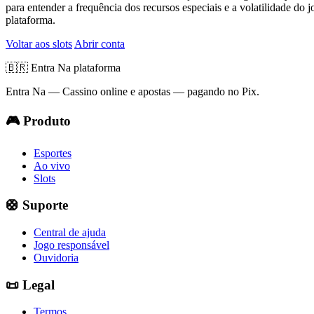
para entender a frequência dos recursos especiais e a volatilidade do
plataforma.
Voltar aos slots
Abrir conta
🇧🇷 Entra Na plataforma
Entra Na — Cassino online e apostas — pagando no Pix.
🎮
Produto
Esportes
Ao vivo
Slots
🛟
Suporte
Central de ajuda
Jogo responsável
Ouvidoria
📜
Legal
Termos