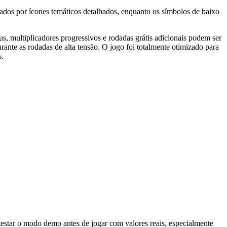
dos por ícones temáticos detalhados, enquanto os símbolos de baixo
 multiplicadores progressivos e rodadas grátis adicionais podem ser
ante as rodadas de alta tensão. O jogo foi totalmente otimizado para
s.
star o modo demo antes de jogar com valores reais, especialmente