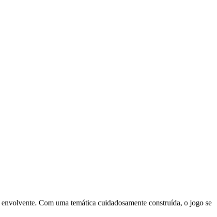
a envolvente. Com uma temática cuidadosamente construída, o jogo se