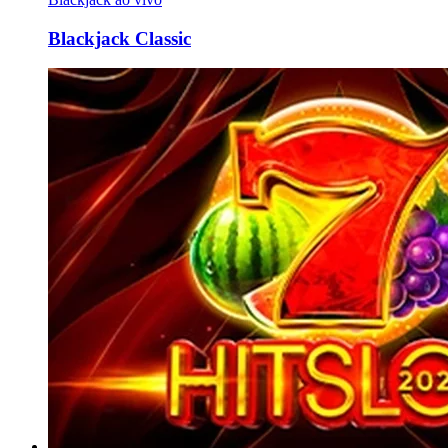
Blackjack Classic