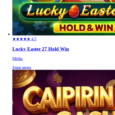
★★★★★
4.5
Lucky Easter 27 Hold Win
Média
Jogar agora