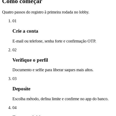
Como começar
Quatro passos do registro à primeira rodada no lobby.
01
Crie a conta
E-mail ou telefone, senha forte e confirmação OTP.
02
Verifique o perfil
Documento e selfie para liberar saques mais altos.
03
Deposite
Escolha método, defina limite e confirme no app do banco.
04