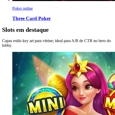
Poker online
Three Card Poker
Slots em destaque
Capas estilo key art para vitrine; ideal para A/B de CTR no hero do
lobby.