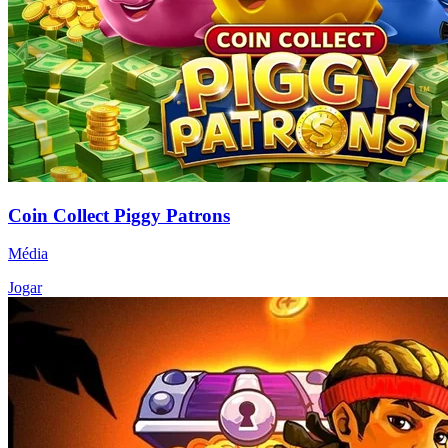
Coin Collect Piggy Patrons
Média
Jogar