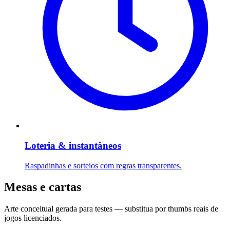
Loteria & instantâneos
Raspadinhas e sorteios com regras transparentes.
Mesas e cartas
Arte conceitual gerada para testes — substitua por thumbs reais de
jogos licenciados.