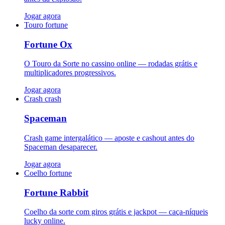
Jogar agora
Touro
fortune
Fortune Ox
O Touro da Sorte no cassino online — rodadas grátis e
multiplicadores progressivos.
Jogar agora
Crash
crash
Spaceman
Crash game intergalático — aposte e cashout antes do
Spaceman desaparecer.
Jogar agora
Coelho
fortune
Fortune Rabbit
Coelho da sorte com giros grátis e jackpot — caça-níqueis
lucky online.