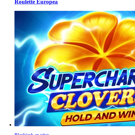
Roulette Europea
Blackjack ao vivo