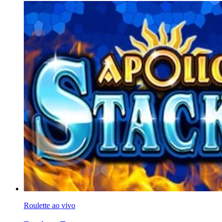
Roulette ao vivo