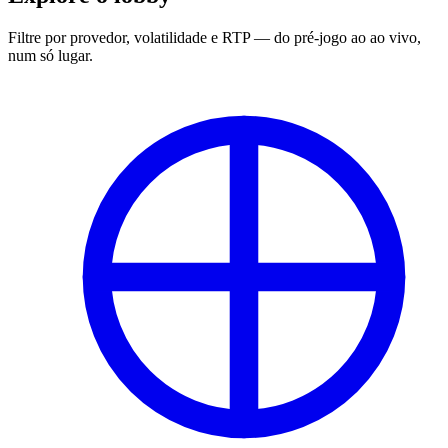
Filtre por provedor, volatilidade e RTP — do pré-jogo ao ao vivo,
num só lugar.