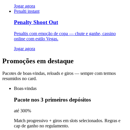
Jogar agora
Penalti
instant
Penalty Shoot Out
Penaltis com emoção de copa — chute e ganhe, cassino
online com estilo Vegas.
Jogar agora
Promoções em destaque
Pacotes de boas-vindas, reloads e giros — sempre com termos
resumidos no card.
Boas-vindas
Pacote nos 3 primeiros depósitos
até 300%
Match progressivo + giros em slots selecionados. Regras e
cap de ganho no regulamento.